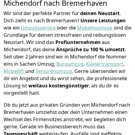
Michendorf nach Bremer­haven
Wir sind der perfekte Partner für
deinen Neustart
.
Dich zieht es nach Bremer­haven?
Unsere Leistungen
wie ein
Umzugsservice
oder die
Möbelmontage
sind die
Grundlage für deinen stressfreien und reibungslosen
Neustart.
Wir sind das
Profiunternehmen
aus
Michendorf, das deine
Ansprüche zu 100 % umsetzt
.
Seit über 2 Jahren sind wir in Michendorf die Nummer
eins in Sachen Umzug,
Büroumzug
,
Klaviertransport
,
Möbellift
und
Seniorenumzug
.
Gerne übersenden wir
dir ein Angebot und du wirst sehen, die professionelle
Lösung ist
weitaus kostengünstiger
, als du dir es
vorgestellt hast.
Ob du jetzt aus privaten Gründen von Michendorf nach
Bremer­haven umziehst oder dein Unternehmen einen
Wechsel des Firmensitzes anstrebt, wir begleiten dich
gerne. Gerade im Businessbereich muss das
Tagesgeschäft
weiterlaufen, Ausfälle sind ineffektiv