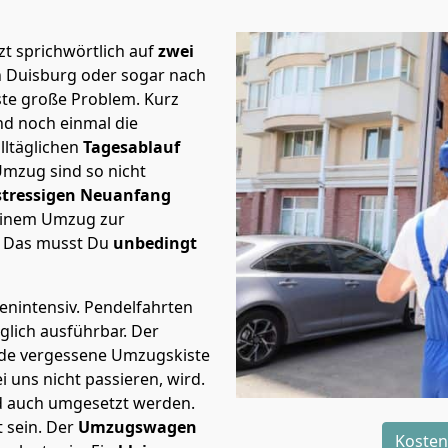
t sprichwörtlich auf
zwei
h Duisburg oder sogar nach
rste große Problem.
Kurz
d noch einmal die
lltäglichen
Tagesablauf
Umzug sind so nicht
stressigen Neuanfang
 einem Umzug zur
. Das musst Du
unbedingt
tenintensiv. Pendelfahrten
glich ausführbar.
Der
Jede vergessene Umzugskiste
i uns nicht passieren, wird.
d auch umgesetzt werden.
 sein. Der
Umzugswagen
Kosten