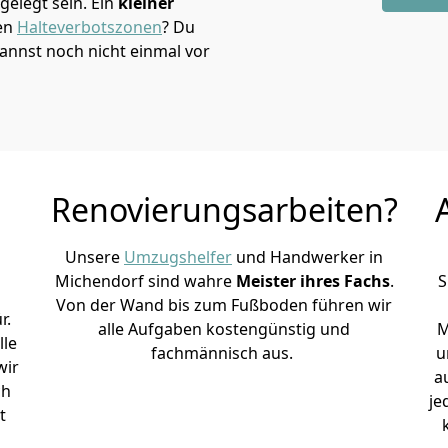
elegt sein. Ein
kleiner
den
Halteverbotszonen
? Du
annst noch nicht einmal vor
Renovierungsarbeiten?
Unsere
Umzugshelfer
und Handwerker in
Michendorf sind wahre
Meister ihres Fachs
.
S
Von der Wand bis zum Fußboden führen wir
r.
alle Aufgaben kostengünstig und
M
lle
fachmännisch aus.
u
wir
a
ch
je
t