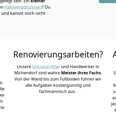
elegt sein. Ein
kleiner
den
Halteverbotszonen
? Du
 und kannst noch nicht
Renovierungsarbeiten?
Unsere
Umzugshelfer
und Handwerker in
Michendorf sind wahre
Meister ihres Fachs
.
S
Von der Wand bis zum Fußboden führen wir
r.
alle Aufgaben kostengünstig und
M
lle
fachmännisch aus.
u
wir
a
ch
je
fer