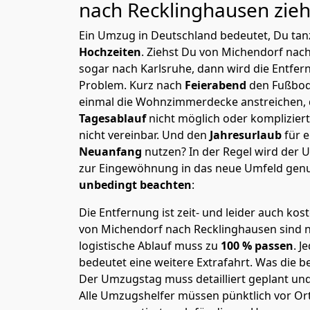
nach Recklinghausen
zieh
Ein Umzug in Deutschland bedeutet, Du tanz
Hochzeiten
. Ziehst Du von Michendorf nac
sogar nach Karlsruhe, dann wird die Entfer
Problem.
Kurz nach
Feierabend
den Fußbod
einmal die Wohnzimmerdecke anstreichen, da
Tagesablauf
nicht möglich oder komplizier
nicht vereinbar. Und den
Jahresurlaub
für 
Neuanfang
nutzen? In der Regel wird der
zur Eingewöhnung in das neue Umfeld genu
unbedingt beachten
:
Die Entfernung ist zeit- und leider auch kos
von Michendorf nach Recklinghausen sind ni
logistische Ablauf muss zu
100 % passen
. 
bedeutet eine weitere Extrafahrt. Was die be
Der Umzugstag muss detailliert geplant un
Alle Umzugshelfer müssen pünktlich vor Ort