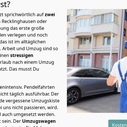
st?
t sprichwörtlich auf
zwei
h Recklinghausen oder
nung das erste große
en verlegen und noch
s ist im alltäglichen
t.
Arbeit und Umzug sind so
einen
stressigen
 Urlaub nach einem Umzug
tzt. Das musst Du
tenintensiv. Pendelfahrten
cht täglich ausführbar.
Der
Jede vergessene Umzugskiste
i uns nicht passieren, wird.
d auch umgesetzt werden.
 sein. Der
Umzugswagen
Kosten