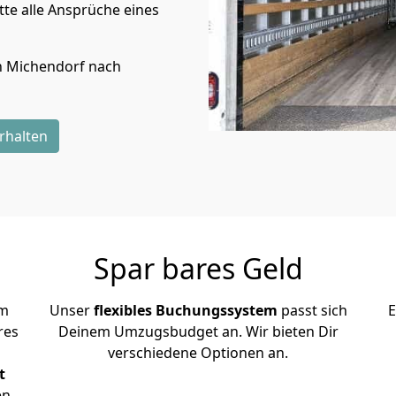
te alle Ansprüche eines
n
Michendorf
nach
rhalten
Spar bares Geld
em
Unser
flexibles Buchungssystem
passt sich
E
res
Deinem Umzugsbudget an. Wir bieten Dir
verschiedene Optionen an.
t
en