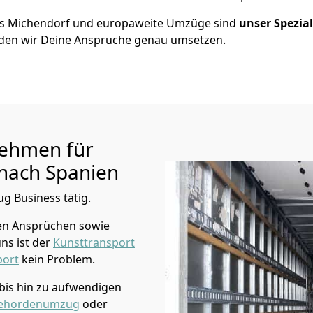
us
Michendorf
und europaweite Umzüge sind
unser Spezia
en wir Deine Ansprüche genau umsetzen.
ehmen für
nach Spanien
ug Business tätig.
en Ansprüchen sowie
ns ist der
Kunsttransport
port
kein Problem.
bis hin zu aufwendigen
ehördenumzug
oder