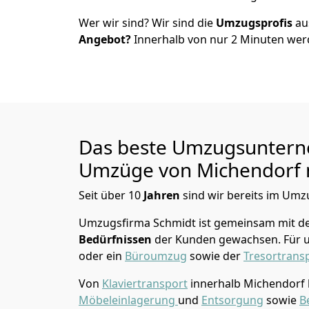
Wer wir sind? Wir sind die
Umzugsprofis
a
Angebot?
Innerhalb von nur
2
Minuten werd
Das beste Umzugsuntern
Umzüge von
Michendorf
Seit über
10
Jahren
sind wir bereits im Umz
Umzugsfirma Schmidt
ist gemeinsam mit d
Bedürfnissen
der Kunden gewachsen. Für u
oder ein
Büroumzug
sowie der
Tresortrans
Von
Klaviertransport
innerhalb
Michendorf
Möbeleinlagerung
und
Entsorgung
sowie
B